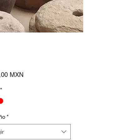
Precio
,00 MXN
*
ño
*
ir