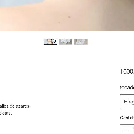
1600
tocad
Eleg
talles de azares.
oletas.
Cantid