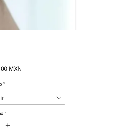
Precio
,00 MXN
o
*
ir
ad
*