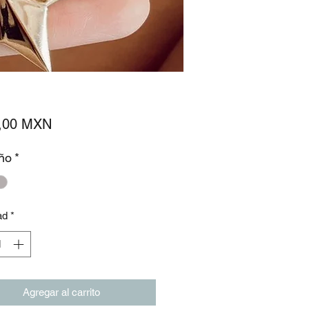
Precio
,00 MXN
ño
*
ad
*
Agregar al carrito