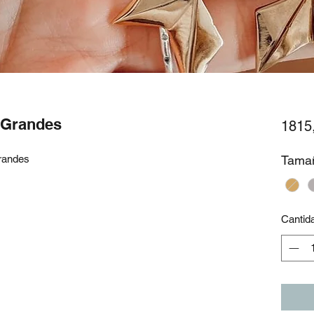
a Grandes
1815
grandes
Tama
Cantid