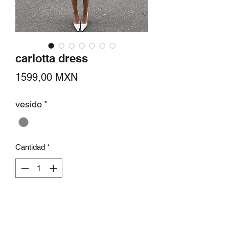
carlotta dress
Precio
1599,00 MXN
vesido
*
Cantidad
*
Agregar al carrito
Vestido body con solapa irregular con