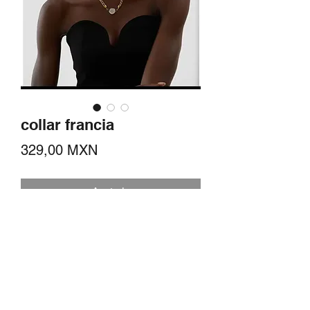
collar francia
Precio
329,00 MXN
Agotado
Collar de acero inoxidable con medalla
redonda con imagen de maya vintage