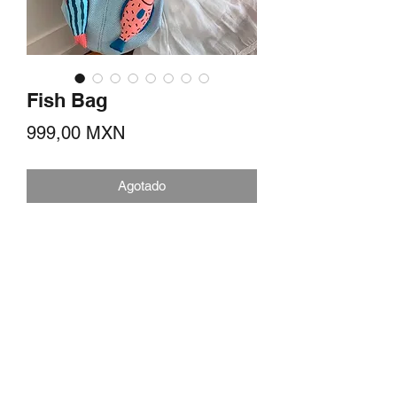
Fish Bag
Precio
999,00 MXN
Agotado
Bolso tejido con diseño de pez, con
cierre magnético, bolso de verano.
Medidas de
38cm x32cmx5cm.