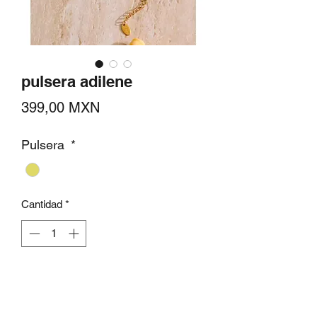
pulsera adilene
Precio
399,00 MXN
Pulsera
*
Cantidad
*
Agregar al carrito
Pulsera de acero inoxidable de hojas