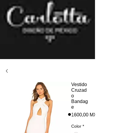
CARLOTTA DISEÑO DE MÉXICO
Vestido
Cruzad
o
Bandag
e
1600,00 MXN
Color
*