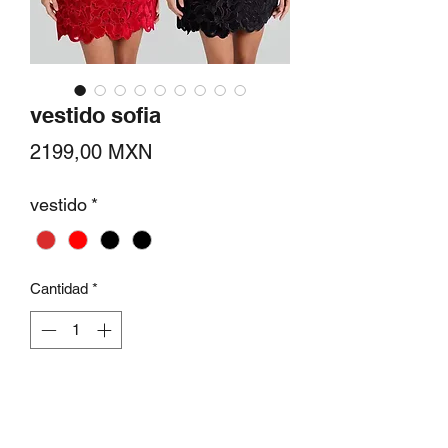
vestido sofia
Precio
2199,00 MXN
vestido
*
Cantidad
*
Agregar al carrito
vestido mini de tela calada cuello alto